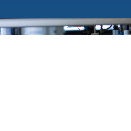
Unser Kunststoffspritzguss im
Detail